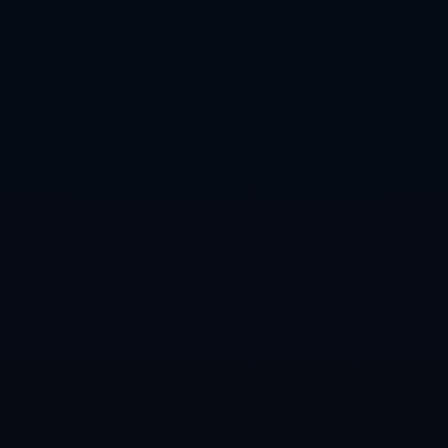
Google Plus
Instagram
Linked In
热门新闻
新闻资讯
2026世界杯盘口哪个好入口地址