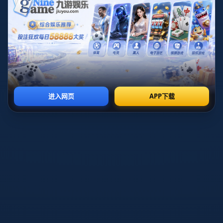
与进球效率 这对任何以长期表现为评估标准的分析模型来说 都是
典型的外围最佳样本
以法国队为例
其锋线与中场的天赋储备达到极高水平 即便面对密
集赛程 依旧能通过轮换保障比赛强度 在外围赛阶段 法国往往习惯
用强势开局压制同组对手 快速拉开积分差距 这种节奏对外围最佳
的判断极为关键 因为它意味着在很长一段时间内 相关选项都处于
相对低风险高确定性的状态
南美区的激烈竞争与价值洼地
谈到2026世界杯外围最佳 不得不提南美区 这里聚集着阿根廷巴西
乌拉圭等传统豪门 但真正值得关注的 往往是那些被忽视的中坚力
量 例如厄瓜多尔哥伦比亚这些球队 在高原主场或特定战术体系下
具有极强的破坏力 他们在面对传统强队时 虽然胜率有限 却在对阵
直接竞争对手时极具韧性 这为分析者提供了寻找价值洼地的空间