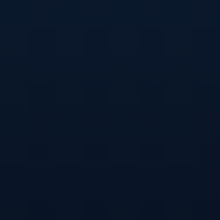
以某些近年多次打进世界杯正赛的非洲球队为例 他们的防守体系更
趋欧洲化 通过紧凑站位和快速反击 在外围赛中形成了清晰且可重
复的取胜路径 这种路径可预测性极强 是评估外围最佳选项时非常
重要的参考 相较于那些只在个别比赛打出高光表现的球队 这类队
伍的长期表现更值得信赖
案例分析 一支外围最佳黑马的成长逻辑