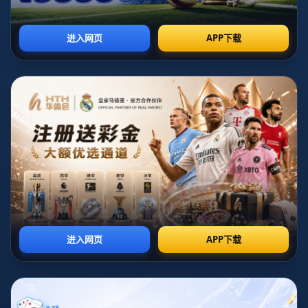
性等多个维度进行综合评估
赛制扩军带来的潜在变量
2026世界杯扩军至48队 对外围赛的影响是全方位的 举例来说 在亚
洲区与非洲区 晋级名额增加意味着中游球队的上升通道被明显打开
这会直接改变外围最佳选择的评估模型 过去那种只要盯死顶级强队
就可以的思路已经落伍 取而代之的是对更多二线球队的系统性梳理
例如在亚洲区 一些拥有归化球员和成熟联赛体系的队伍 在攻击端
创造力上已经接近传统强队 只要防守结构稳固 就极有可能在预选
赛中抢到直接出线名额 从而成为2026世界杯外围最佳潜在选项之
一
欧洲区传统强队仍是外围最佳基础盘
在欧洲区 2026世界杯外围最佳的基础仍然是那几支长期保持高稳
定性的传统豪门 法国英格兰西班牙德国葡萄牙等球队在外围赛中的
表现通常极具规律性 赢球效率高 爆冷概率低 以近几届预选赛的统
计数据为例 这些球队往往提前两轮甚至三轮锁定出线资格 他们在
面对弱旅时 有明显的阵容轮换余地 却依然能够保持较高的控球率