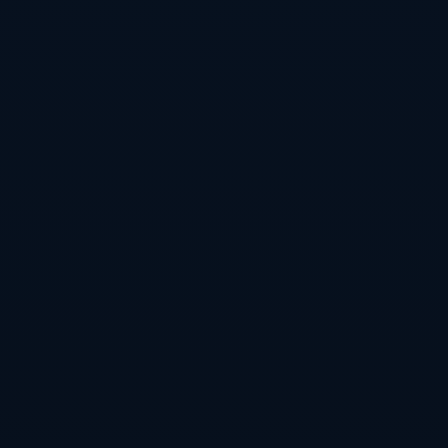
假设有这样一支球队 在过去三届世预赛中两次接近出线 目前拥有
多名在欧洲二线联赛效力的主力球员 主教练在任时间超过三年 战
术成型度高 这样的球队往往是2026世界杯外围最佳黑马的典型画
像 我们可以从三点来理解其潜在价值 第一 连续周期的磨合让体系
稳定 爆冷输球概率降低 第二 阵容逐步升级 提升了与同档对手交锋
时的胜算 第三 教练与球员对预选赛节奏有足够经验 能避免在关键
节点心态崩盘
在实际比赛中 这类球队可能并不擅长对阵传统豪门 但在主场面对
同组中下游对手时 能稳定拿分 并通过客场的防守反击抢到关键积