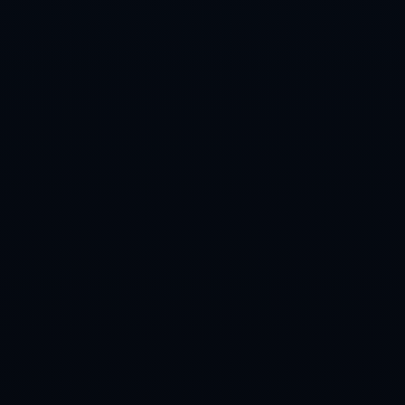
订阅
地址
福建省南平市政和县澄源乡
电话
025-5579812
邮箱