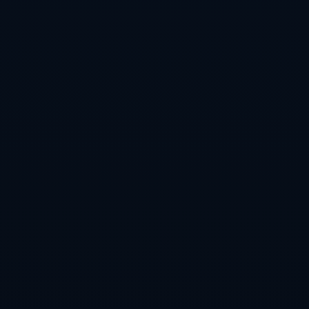
分享至:
需求表单