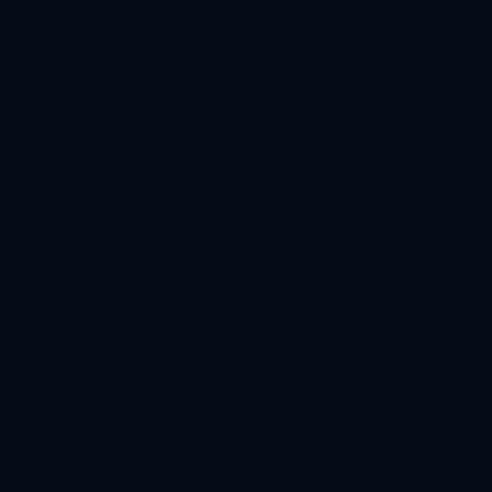
提交
关注我们
Facebook
Twitter
Pinterest