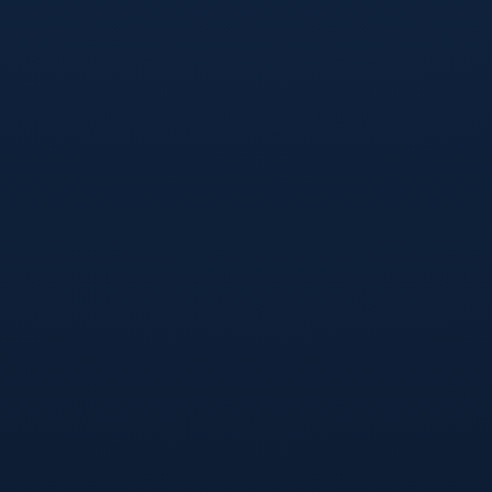
如在美国 加拿大 墨西哥三国联合举办的本届世界杯中 由于时差和
主办地分散 很多精彩对决发生在非黄金时间 通过手机APP就能在
通勤或休息时间随时关注关键场次 此外 对于习惯数据化思维的年
轻球迷来说 通过全站数据面板分析球队状态 比单纯凭感觉压注更
加符合当代观赛习惯 一些平台会将进攻效率 xG预期进球 控球率和
传球成功率可视化 展示为图表 帮助用户更直观地判断比赛走势 即
便不进行任何投注 这些功能本身也大大提升了观赛乐趣
案例分析 盲目跟风与理性使用的差别
以某位资深球迷A先生为例 他在上一届大型洲际赛事期间 同样使用
自称为全站的应用 但当时平台主要以所谓“专家推荐”和高额返利为
卖点 缺乏真实数据支撑 A先生在情绪驱动下频繁加码 最终不仅错
失了对比赛本身的享受 还让个人预算严重失衡 相比之下 另一位球
迷B女士在选择2026世界杯买球APP下载全站时 更关注功能和数
据 她使用的应用提供详尽的球队近期战绩 让她可以根据主客场差
异 阵容完整度以及连战消耗来做理性判断 并提前为自己设定总投
入上限 即便有几场结果不如预期 也不会影响日常生活 这一对比说
明 APP本身的设计理念以及用户的使用方式 会直接决定最终体验