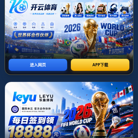
admin
2026-04-30T02:52:18+08:00
2026
2026世界杯买球APP下载全站深度解析
随着2026世界杯临近 足球迷们的关注点已经不再局限于赛场本身
如何通过一款安全便捷的2026世界杯买球APP下载全站平台 实现
赛前信息查询 实时数据追踪 合理参与竞猜 成为很多人的新话题 在
移动互联网高度发达的当下 一部手机加上一款可靠的应用 就能让
球迷从“看热闹”升级为“懂门道” 因此 选择怎样的平台以及如何安全
使用 成为每一位球迷都需要认真思考的问题
明确2026世界杯买球APP下载全站的真正含义