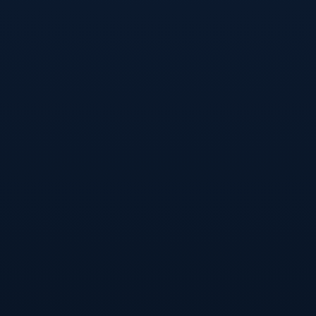
容形态例如个性化提醒跨赛事整合以及多语言社群互动形成一种既
竞争又协同的生态格局。