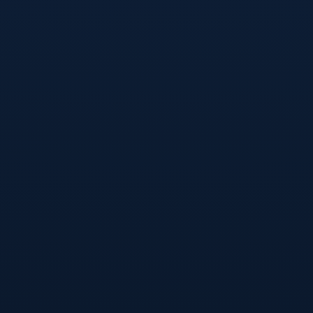
辑。
过去很多人打开比分网站只是为了确认一场比赛的结果而如今越来
越多用户在意的是 比分背后的故事 。在2026世界杯赛场上官方平
台很可能将 实时xG预期进球值关键传球次数机会转化率 等进阶指
标推到前台这意味着球迷可以在观看比分的同时判断一支球队究竟
是运气好还是战术安排得当。通过这些深度数据 “数据党” 可以自
发完成战术复盘而普通球迷也能快速看懂哪支球队的锋线更具有威
胁哪位球星的跑动更具价值。2026世界杯比分平台官方 在这一过
程中扮演了“翻译者”的角色把原本只有专业分析师才能读懂的技术
统计转化为人人可用的观赛辅助工具。
不可否认大量第三方比分应用在界面交互和个性化推荐方面拥有自
己的优势但它们普遍依赖官方数据源进行二次加工。因此 官方比分
平台的权威数据输出 是整个信息生态的基石。一个典型案例是上一
届大赛期间某第三方平台因为未及时同步规则调整导致淘汰赛对阵
预测出现错误而官方平台则通过系统公告和赛程模块的同步更新保
证用户第一时间获得准确版本。这一对比凸显了 官方通知和官方算
法规则 的不可替代性。同时第三方平台在尊重数据协议的前提下可
以利用 2026世界杯比分平台官方 提供的基础信息打造更多元的内