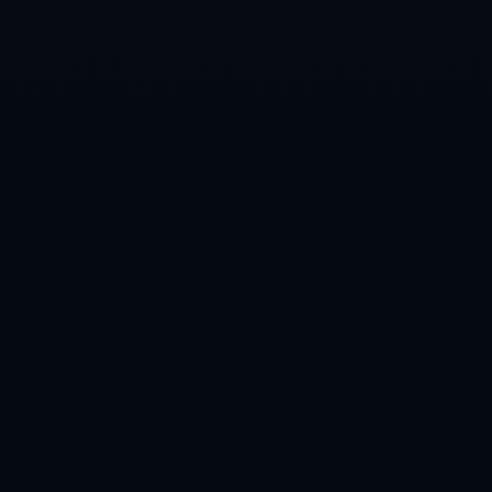
新闻资讯
问题解答
联系我们
订阅我们的新闻
订阅