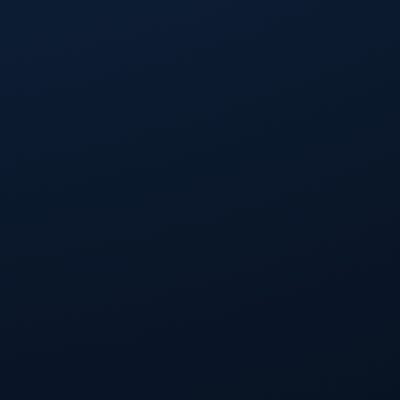
题解答
系我们
阅我们的新闻
订阅