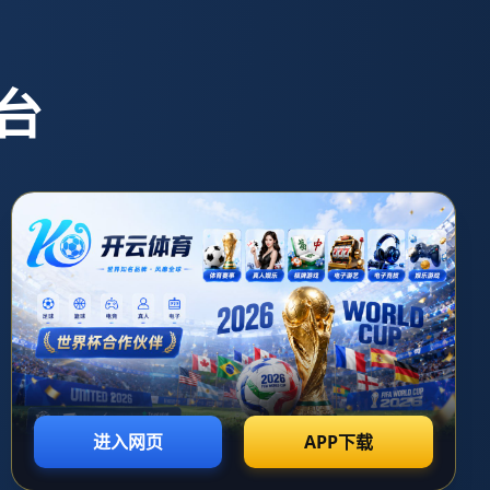
订阅我们
注我们