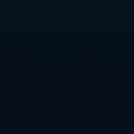
法时,可以主动进行交叉验证:查询是否在其他渠道也出现了相同
规则等;如果只有个别陌生账号在大力宣传,而其他地方全无迹象,