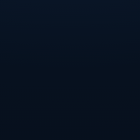
字样。初次注册后确实获得了一小笔体验金,且前几次投注也均可
”“不中退本金”等活动,小林逐渐加大投入,很快累计充值数千
流水才能解锁提款功能。此后,客服回应越来越慢,平台入口也不
“最新网址”全部无法访问,账户资金自然也无法追回。这个案例中,
门槛的认真阅读与对网址稳定性的长期观察。
免费最新网址”,都应该把个人安全放在首位。首先,任何时候都不
信验证码等高度敏感信息。其次,给自己设定一个明确而严格的
翻身机会。当发现某个所谓“世界杯投注免费最新网址”过于执着
立刻停下脚步,重新审视该平台的动机与自身的承受能力。再次,
避免与日常生活账户高度绑定,以减轻潜在损失。
”来维持流量,而是会在多个渠道同步更新最新入口。例如,在官方
公布相对固定的入口列表,并附带清晰的防骗提示。玩家在听到