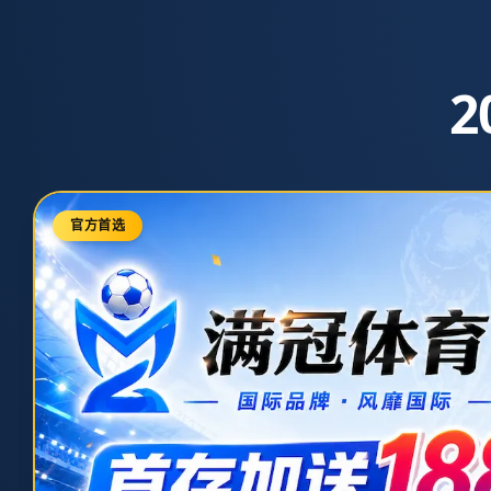
网站首页
关于我们
问题解答
新闻资讯
网站首页
关于我们
世界杯投注免费最新网址