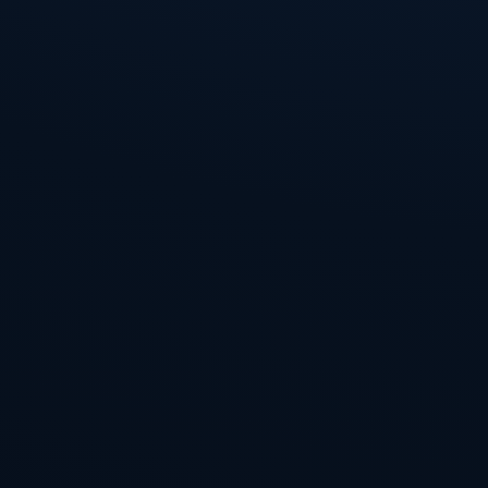
醒目打着“零充值可提现”、“预测一场就送现金”等
正常结算。随着时间推移,平台开始频繁推送“限时加赠
元。当他尝试大额提现时,系统却提示需要再完成额外
断更换“小网址”“新通道”,再到后来,原先记下的所谓
小林真正忽略的不是赔率与赛果,而是对“免费”背后
提升自我保护意识的实用策略
在世界杯投注场景下,无论搜索的是“投注攻略”还是“
要在不熟悉的网站上输入银行卡密码、支付密码、短
资金上限,把投注当成预算可控的娱乐,而不是投资或
地诱导你不断加大本金、频繁参与高危玩法时,就应该
尽量使用单独的邮箱与支付方式进行在线娱乐活动,
善用官方与权威渠道核实“最新网址”信息
真正重视品牌形象的平台,不会只依赖某个“神秘网址
网站、合作媒体、长期运营的社区号或邮件订阅中,