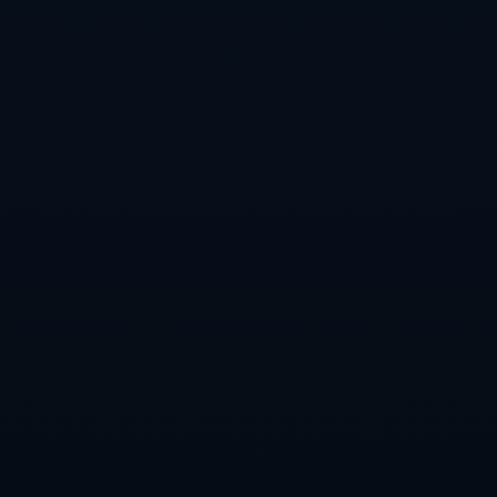
新通道”的信息只会越来越多,与其每条都去尝试,不如提前建立一套
牌与渠道,并在其中进行对比;对任何过度强调暴利回报、模糊
使用某个所谓“世界杯投注免费最新网址”之前,先进行小额、短
。这样,即便出现问题,损失也能控制在可承受的范围内,同时为
“世界杯投注免费最新网址”也可以被视作一种降低试错成本的工
面体验、结算效率与服务水平。但前提是,你始终把“免费”当成
:先判断平台的整体合规水平与稳定性,再把“最新网址”与“免费
找安全依据。只有当你在心理上完成这种顺序的转变,才真正意味