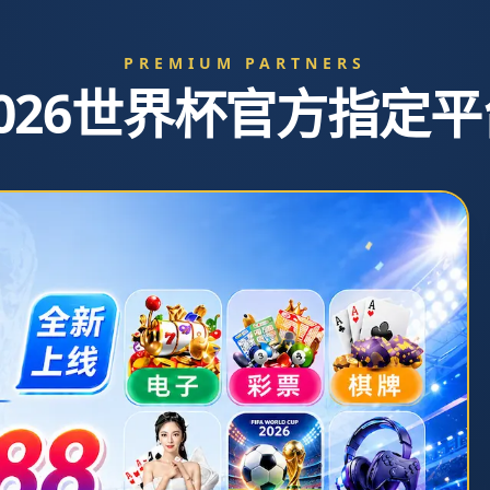
联系我们
关