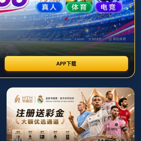
界杯投注免费最新网址”相关的搜索热度也会迅速飙升。很多球迷
个既能轻松参与竞猜、又相对安全靠谱的平台。但在资讯杂乱、
是真实福利还是隐藏陷阱,已成为每个玩家都绕不开的问题。下面
潮中保持冷静与理性,更好地辨别信息与规避风险。
时,往往会下意识联想到“完全免费”“稳赚不赔”“注册即送巨额
种营销包装,需要你进行理性拆解。所谓“最新网址”,通常指平台
入口或镜像站点;而“免费”,多数时候只意味着注册或首充阶段的
热
花钱。真正安全的做法,是把这几个词当作线索,而不是当作安全
新闻资讯