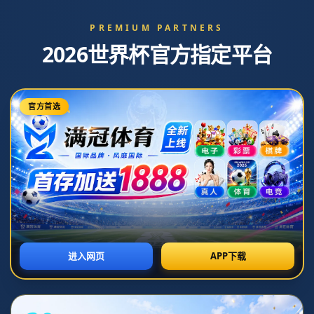
订阅我们
网站首页
关于我们
世界杯买球APP全站