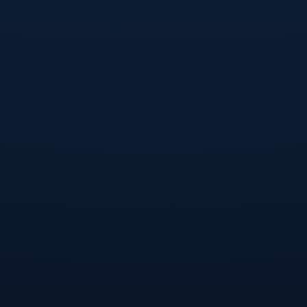
是对玩家负责，也是世界杯买球APP全站能否长期运营的根基。
数据工具与专家观点 参考而不是依赖
随着技术发展，越来越多的世界杯买球APP全站开始引入智能推
荐、算法模型以及“专家解读”等功能，为用户提供更直观的分析辅
助。这一类功能在提升信息效率方面无可厚非，例如通过模型综合
分析球队最近十场战绩、实力差距、伤停情况以及战术风格，给出
某种“趋势判断”；或邀请退役球员、资深分析师对焦点赛事进行深
度解读。无论是机器预测还是专家观点，都无法消除足球比赛本身
的偶然性。真正成熟的用户会把这些工具视为“参考信息”，在理解