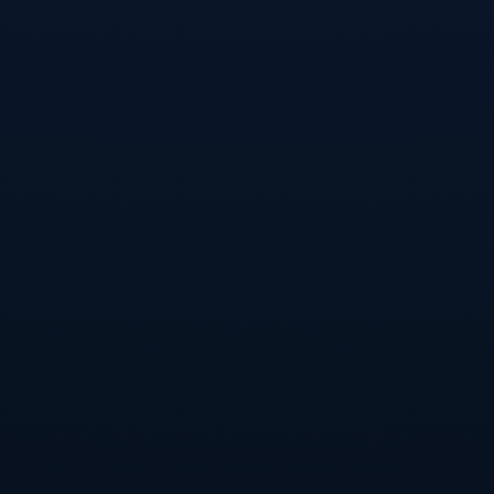
分、射手榜，并提供适配国内社交平台的一键分享选项 针对亚洲用
户的时差问题，系统会自动把所有比赛时间换算为当地时间，并提
醒“深夜场”“清晨场”等特殊时段，帮助用户合理安排作息。个性化
方面，用户可以设置自己关心的三个“核心球队”，应用会用更醒目
的视觉层级展示它们的比赛信息，让海量比分中真正重要的内容被
“高亮”出来。
安全合规与隐私保护的重要性
随着功能愈发丰富，2026世界杯比分安卓官方应用在权限与数据
上也面临新的挑战。例如 为了推送精准的比赛提醒，需要获取通知
权限、网络状态乃至部分位置信息 但一旦处理不当，就可能引发用
户对隐私泄露的顾虑。一款成熟的官方应用必须在权限说明、数据
加密和本地存储策略上做到透明、可控。通过在安装和首次开启时
明确告知各项权限用途，并提供随时关闭的设置选项，让用户在享
受实时比分服务的能清楚地掌握自己的数据边界。这种安全感，本
身也是用户选择官方渠道应用的重要理由之一。