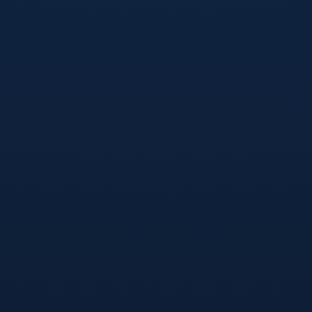
传统的比分工具往往只关心最终结果，而2026世界杯比分安卓官
方平台真正的价值在于把“过程”做细做透。比如，当你在地铁中无
法看直播时，只要打开应用，就能看到不断跳动的实时事件 时间轴
会清晰展示第几分钟发生了射门、扑救、角球、换人，甚至是关键
的战术调整提示。通过动态图表和关键事件回放链接，用户可以在
短短几十秒内快速“补完”错过的十多分钟比赛节奏，这种浓缩信息
的方式，比单纯的一行比分更接近真实观赛感。
官方数据源带来的可靠性优势