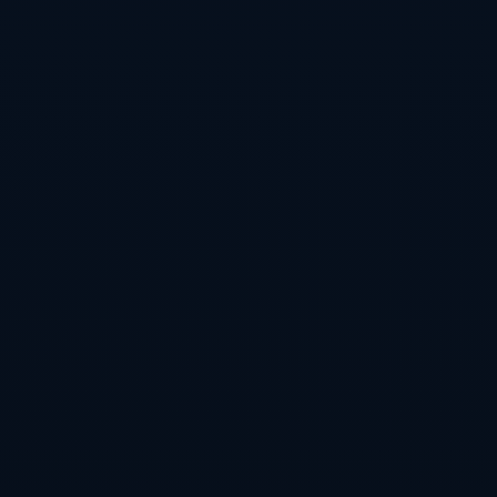
结合社交与互动的延伸玩法
单纯的比分展示已经不足以满足年轻用户的互动需求，2026世界
杯期间，越来越多的安卓官方应用会尝试将比分与社交玩法结合。
例如 在比分页面下方嵌入“赛后观点热区”，聚合来自不同平台的热
门评论 或在每场比赛前开放结果预测和小组积分推演工具，让用户
在查看实时比分的直观感受到某一个进球对淘汰赛席位形势的影
响。部分应用还会针对活跃用户设立积分体系，通过签到、预测、
分享等行为累计积分，兑换虚拟勋章或世界杯主题周边。这些设计
并不是为了喧宾夺主，而是让“看比分”这件事从被动接收信息，转
变为更具参与感的互动体验。
面向未来的技术延展想象
从技术角度看，2026世界杯比分安卓官方应用并不仅止步于当前
形态，还蕴藏着向更高维度延展的可能。随着
AI算法与大数据分析
的成熟，应用不仅可以呈现发生了什么，还能对“可能发生什么”给