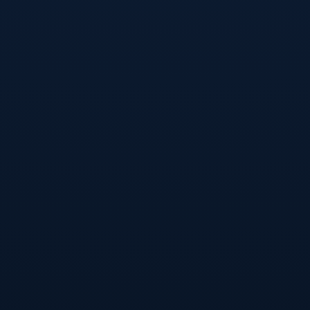
讨论中提出更有说服力的观点。
典型使用场景的案例分析
可以设想这样一个真实的场景 某位用户是上班族，同时是南美球队
的铁杆球迷，受时差影响，他往往无法熬夜看完整场直播。这时，
2026世界杯比分安卓官方工具
发挥了关键作用。用户在出门前预
先选择关注比赛，设定自定义提醒 例如进球推送、半场与全场结束
通知，以及点球或红牌等特殊事件。当比赛在凌晨进行时，应用在
第二天早上通过比赛整合卡片呈现给他 包含比分、关键事件时间
轴、统计概览以及高光回放入口。这样他只需在通勤途中利用十分
钟时间，就能把整场比赛的脉络梳理清楚，在公司与同事讨论时既
了解比分结果，又能对比赛走势发表有理有据的看法。
本地化和个性化是2026版本的关键
相较往届世界杯相关工具，2026年最大的升级趋势之一在于本地
化和个性化体验。对于安卓用户而言，不同国家地区使用习惯差异
明显，因此应用会根据语言、所在时区、常看联赛偏好等因素动态
调整内容。例如 在中文环境下，应用可能更注重以图表方式呈现积