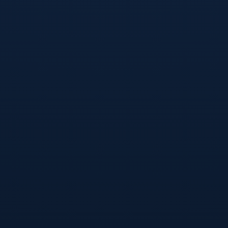
在世界杯这样关注度极高的赛事中，信息更新的时差和准确性常常
决定着用户对一款应用的信任度。非官方应用有时会因为抓取源不
稳定、接口延迟或数据出错，让比分出现“虚惊一场”的状况。而依
托
安卓官方渠道
发布和维护的2026世界杯比分应用，则通常通过
与赛事组织方、权威数据公司或转播机构建立深度合作，直接接入
可信赖的数据源。对于用户而言，这意味着 看到的比分就是最终会
被媒体引用的数据，下注分析、战术讨论、社交平台上的观点，都
可以以此为基础，减少因信息偏差导致的误判。
多样化功能满足不同类型球迷
并非每一位球迷都以同样的方式参与世界杯，有人只在意自己支持
国家队的比赛，有人则会紧盯全程，追踪每一支黑马球队。合格的
2026世界杯比分安卓官方应用
必须在功能设计中充分考虑这种差
异。资深球迷可以通过自定义关注列表，把具体到某支球队、某个
小组、甚至某一位球员的相关动态集中在一个页面 一般观众则只需
开启关键进球与比分变动推送即可。对一些偏爱数据的用户而言，
应用中更深层的功能，如进攻效率评分、预期进球xG指标、门将
扑救难度分级等，则提供了更专业视角，帮助他们在朋友圈或社群