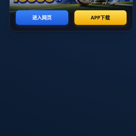
每逢世界杯，关于“世界杯买球APP下载最佳”的讨
手机应用，随时随地了解赛程、参与竞猜，为紧张刺
如何判断哪一款更适合自己、哪些行为存在法律与资
参与等几个维度，梳理出一套相对清晰的思路，帮助
世界杯买球排行全站
52:55+08:00
2026
admin
2026-07-06T02:52:54+08:0