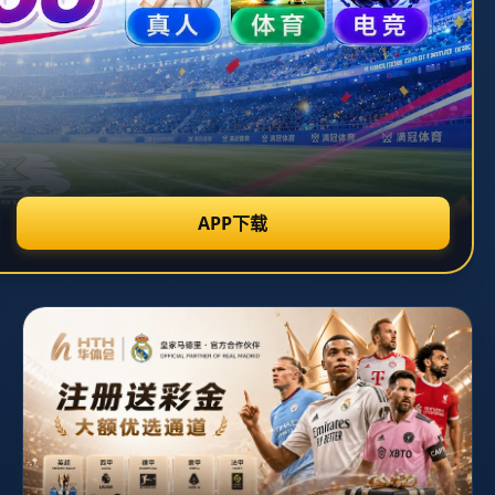
热
新闻资讯