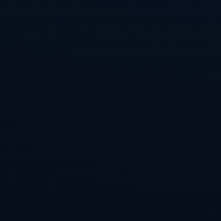
游走在灰色甚至违法地带。
从法律与风险角度来看，选择APP时可以参考以下原
对在线竞猜、APP投注的规定，避免在不知情的情况下
多打着“世界杯买球APP下载最佳”旗号的应用实际
方支付中转，既缺乏监管，又存在严重资金风险。其三
是比分直播、资讯社区，内部却隐藏下注入口或引流
从安全与体验出发 如何判断一个APP是否靠谱
若从“下载最佳”的角度评估，可以将指标拆解为信
衡。
一 信息安全与隐私保护
在下载前先看应用来源 是否
站、是否长期维护。安装后留意权限申请 若一个与
录、精确地理位置等无关权限，就要提高警惕。还要
否支持账号注销与数据删除。
二 资金安全与交易风险
虽然很多平台会打出“秒到账
与提现渠道清晰、支持实名信息核验、有交易记录可