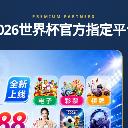
联系我们
关