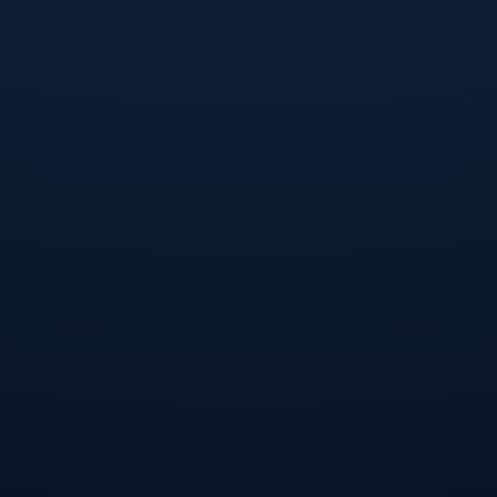
问
联
在找一个“能下就行、赔率高点”的应用，实际上潜意识里是希望找
。所谓“最佳”，并不是简单的投注入口，而是综合多项指标后
订