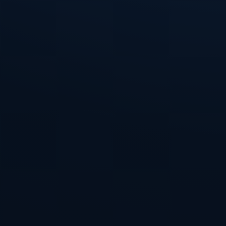
第一 是信息与数据是否全面可靠
一款优秀的世界杯
情报和伤停情况，而不是只有一个下注入口。如果连
业性就要打问号。
第二 是资金与隐私安全是否有保障
与金钱相关的操作
避而不谈安全与合规，都是片面的。真正值得使用的
晰说明并经得起推敲。
第三 是使用体验是否足够友好
包括页面是否简洁、
等。体验好的APP，可以让用户把注意力集中在赛
法律与合规角度的冷思考
讨论“世界杯买球APP下载最佳”，绕不过一个现实
全不同的法律规定。有的地区允许在持牌机构和官方
止。在中国内地，例如目前依法允许的只有经过官方